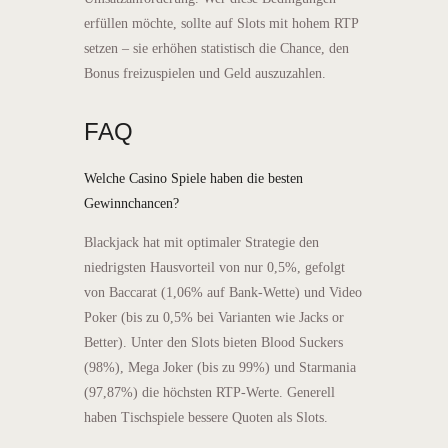
erfüllen möchte, sollte auf Slots mit hohem RTP
setzen – sie erhöhen statistisch die Chance, den
Bonus freizuspielen und Geld auszuzahlen.
FAQ
Welche Casino Spiele haben die besten
Gewinnchancen?
Blackjack hat mit optimaler Strategie den
niedrigsten Hausvorteil von nur 0,5%, gefolgt
von Baccarat (1,06% auf Bank-Wette) und Video
Poker (bis zu 0,5% bei Varianten wie Jacks or
Better). Unter den Slots bieten Blood Suckers
(98%), Mega Joker (bis zu 99%) und Starmania
(97,87%) die höchsten RTP-Werte. Generell
haben Tischspiele bessere Quoten als Slots.