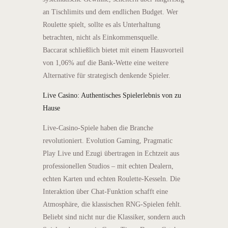
an Tischlimits und dem endlichen Budget. Wer
Roulette spielt, sollte es als Unterhaltung
betrachten, nicht als Einkommensquelle.
Baccarat schließlich bietet mit einem Hausvorteil
von 1,06% auf die Bank-Wette eine weitere
Alternative für strategisch denkende Spieler.
Live Casino: Authentisches Spielerlebnis von zu
Hause
Live-Casino-Spiele haben die Branche
revolutioniert. Evolution Gaming, Pragmatic
Play Live und Ezugi übertragen in Echtzeit aus
professionellen Studios – mit echten Dealern,
echten Karten und echten Roulette-Kesseln. Die
Interaktion über Chat-Funktion schafft eine
Atmosphäre, die klassischen RNG-Spielen fehlt.
Beliebt sind nicht nur die Klassiker, sondern auch