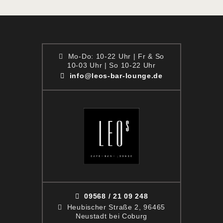
Mo-Do: 10-22 Uhr | Fr & So
10-03 Uhr | So 10-22 Uhr
info@leos-bar-lounge.de
09568 / 21 09 248
Heubischer Straße 2, 96465
Neustadt bei Coburg