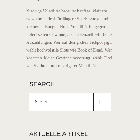
Niedrige Volatilität bedeutet häufige, kleinere
Gewinne – ideal für längere Spielsitzungen mit
kleinerem Budget. Hohe Volatilität hingegen
liefert selten Gewinne, aber potenziell sehr hohe
Auszahlungen. Wer auf den großen Jackpot jagt,
wählt hochvolatile Slots wie Book of Dead. Wer
konstante kleine Gewinne bevorzugt, wählt Titel
wie Starburst mit niedrigerer Volatilität.
SEARCH
AKTUELLE ARTIKEL