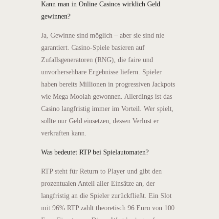
Kann man in Online Casinos wirklich Geld
gewinnen?
Ja, Gewinne sind möglich – aber sie sind nie
garantiert. Casino-Spiele basieren auf
Zufallsgeneratoren (RNG), die faire und
unvorhersehbare Ergebnisse liefern. Spieler
haben bereits Millionen in progressiven Jackpots
wie Mega Moolah gewonnen. Allerdings ist das
Casino langfristig immer im Vorteil. Wer spielt,
sollte nur Geld einsetzen, dessen Verlust er
verkraften kann.
Was bedeutet RTP bei Spielautomaten?
RTP steht für Return to Player und gibt den
prozentualen Anteil aller Einsätze an, der
langfristig an die Spieler zurückfließt. Ein Slot
mit 96% RTP zahlt theoretisch 96 Euro von 100