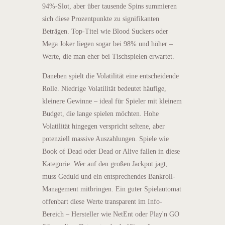
94%-Slot, aber über tausende Spins summieren
sich diese Prozentpunkte zu signifikanten
Beträgen. Top-Titel wie Blood Suckers oder
Mega Joker liegen sogar bei 98% und höher –
Werte, die man eher bei Tischspielen erwartet.
Daneben spielt die Volatilität eine entscheidende
Rolle. Niedrige Volatilität bedeutet häufige,
kleinere Gewinne – ideal für Spieler mit kleinem
Budget, die lange spielen möchten. Hohe
Volatilität hingegen verspricht seltene, aber
potenziell massive Auszahlungen. Spiele wie
Book of Dead oder Dead or Alive fallen in diese
Kategorie. Wer auf den großen Jackpot jagt,
muss Geduld und ein entsprechendes Bankroll-
Management mitbringen. Ein guter Spielautomat
offenbart diese Werte transparent im Info-
Bereich – Hersteller wie NetEnt oder Play'n GO