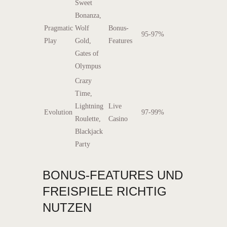
Sweet
Bonanza,
Pragmatic
Wolf
Bonus-
95-97%
Play
Gold,
Features
Gates of
Olympus
Crazy
Time,
Lightning
Live
Evolution
97-99%
Roulette,
Casino
Blackjack
Party
BONUS-FEATURES UND
FREISPIELE RICHTIG
NUTZEN