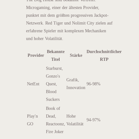
Microgaming, einer der ältesten Provider,
punktet mit dem größten progressiven Jackpot-
Netzwerk. Red Tiger und Nolimit City zielen auf
erfahrene Spieler mit komplexen Mechaniken
und hoher Volatilität.
Bekannte
Durchschnittlicher
Provider
Stärke
Titel
RTP
Starburst,
Gonzo's
Grafik,
NetEnt
Quest,
96-98%
Innovation
Blood
Suckers
Book of
Play'n
Dead,
Hohe
94-97%
GO
Reactoonz,
Volatilität
Fire Joker