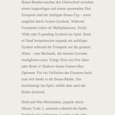
Bonus-Runden machen den Unterschied zwischen
einem langweiligen und einem spannenden Slot.
Freispiele sind der häufigste Bonus-Typ – meist
ausgelöst durch Scatter-Symbole. Während
Freispielen fallen oft Multiplikatoren, Sticky
Wilds oder Expanding Symbols ins Spiel. Book
of Dead beispielsweise expands ein zufälliges
Symbol während der Freispiele auf die gesamte
Walze – eine Mechanik, die enorme Gewinne
ermöglichen kann. Einige Slots wie Fire Joker
oder Book of Shadows bieten Feature-Buy-
Optionen: Für ein Vielfaches des Einsatzes kauft
man sich direkt in die Bonus-Runde. Das
beschleunigt das Spiel, erhöht aber auch das
Risiko drastisch.
Hold-and-Win-Mechaniken, populär durch
Money Train 2, sammeln während des Spiels
Symbole mit Geldwerten. Landen sechs oder