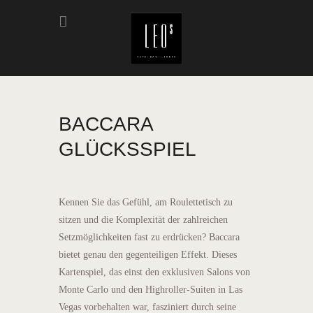
BACCARA
GLÜCKSSPIEL
Kennen Sie das Gefühl, am Roulettetisch zu
sitzen und die Komplexität der zahlreichen
Setzmöglichkeiten fast zu erdrücken? Baccara
bietet genau den gegenteiligen Effekt. Dieses
Kartenspiel, das einst den exklusiven Salons von
Monte Carlo und den Highroller-Suiten in Las
Vegas vorbehalten war, fasziniert durch seine