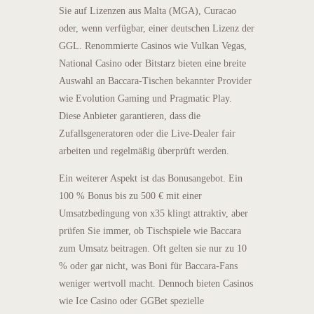
Sie auf Lizenzen aus Malta (MGA), Curacao
oder, wenn verfügbar, einer deutschen Lizenz der
GGL. Renommierte Casinos wie Vulkan Vegas,
National Casino oder Bitstarz bieten eine breite
Auswahl an Baccara-Tischen bekannter Provider
wie Evolution Gaming und Pragmatic Play.
Diese Anbieter garantieren, dass die
Zufallsgeneratoren oder die Live-Dealer fair
arbeiten und regelmäßig überprüft werden.
Ein weiterer Aspekt ist das Bonusangebot. Ein
100 % Bonus bis zu 500 € mit einer
Umsatzbedingung von x35 klingt attraktiv, aber
prüfen Sie immer, ob Tischspiele wie Baccara
zum Umsatz beitragen. Oft gelten sie nur zu 10
% oder gar nicht, was Boni für Baccara-Fans
weniger wertvoll macht. Dennoch bieten Casinos
wie Ice Casino oder GGBet spezielle