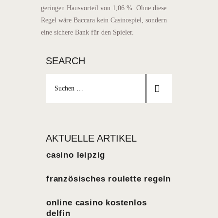
geringen Hausvorteil von 1,06 %. Ohne diese
Regel wäre Baccara kein Casinospiel, sondern
eine sichere Bank für den Spieler.
SEARCH
AKTUELLE ARTIKEL
casino leipzig
französisches roulette regeln
online casino kostenlos
delfin