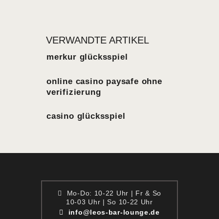
VERWANDTE ARTIKEL
merkur glücksspiel
online casino paysafe ohne
verifizierung
casino glücksspiel
Mo-Do: 10-22 Uhr | Fr & So
10-03 Uhr | So 10-22 Uhr
info@leos-bar-lounge.de