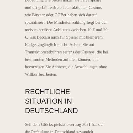
Bedeutung. Sie bieten maximale Privatsphäre
und oft gebührenfreie Transaktionen. Casinos
wie Bitstarz oder GGBet haben sich darauf
spezialisiert. Die Mindesteinzahlung liegt bei den
meisten seriösen Anbietern zwischen 10 € und 20
€, was Baccara auch für Spieler mit kleinerem
Budget zugänglich macht. Achten Sie auf
Transaktionsgebühren seitens des Casinos, die bei
bestimmten Methoden anfallen können, und
bevorzugen Sie Anbieter, die Auszahlungen ohne
Willkür bearbeiten.
RECHTLICHE
SITUATION IN
DEUTSCHLAND
Seit dem Glücksspielstaatsvertrag 2021 hat sich
die Rechtslage in Deutschland gewandelt.