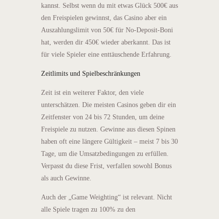
kannst. Selbst wenn du mit etwas Glück 500€ aus
den Freispielen gewinnst, das Casino aber ein
Auszahlungslimit von 50€ für No-Deposit-Boni
hat, werden dir 450€ wieder aberkannt. Das ist
für viele Spieler eine enttäuschende Erfahrung.
Zeitlimits und Spielbeschränkungen
Zeit ist ein weiterer Faktor, den viele
unterschätzen. Die meisten Casinos geben dir ein
Zeitfenster von 24 bis 72 Stunden, um deine
Freispiele zu nutzen. Gewinne aus diesen Spinen
haben oft eine längere Gültigkeit – meist 7 bis 30
Tage, um die Umsatzbedingungen zu erfüllen.
Verpasst du diese Frist, verfallen sowohl Bonus
als auch Gewinne.
Auch der „Game Weighting“ ist relevant. Nicht
alle Spiele tragen zu 100% zu den