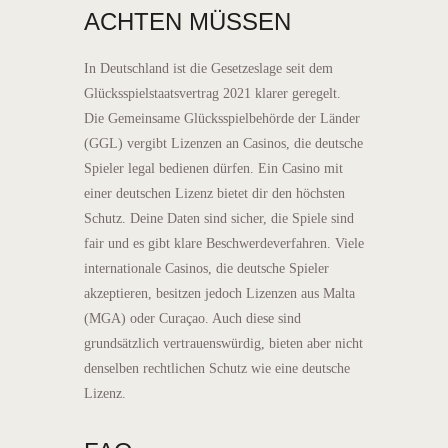
ACHTEN MÜSSEN
In Deutschland ist die Gesetzeslage seit dem
Glücksspielstaatsvertrag 2021 klarer geregelt.
Die Gemeinsame Glücksspielbehörde der Länder
(GGL) vergibt Lizenzen an Casinos, die deutsche
Spieler legal bedienen dürfen. Ein Casino mit
einer deutschen Lizenz bietet dir den höchsten
Schutz. Deine Daten sind sicher, die Spiele sind
fair und es gibt klare Beschwerdeverfahren. Viele
internationale Casinos, die deutsche Spieler
akzeptieren, besitzen jedoch Lizenzen aus Malta
(MGA) oder Curaçao. Auch diese sind
grundsätzlich vertrauenswürdig, bieten aber nicht
denselben rechtlichen Schutz wie eine deutsche
Lizenz.