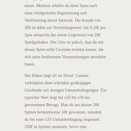
musst. Meistens erhältst du diese Spins nach
einer erfolgreichen Registrierung und
Verifizierung deiner Identität. Die Anzahl von
200 ist dabei ein Vermittlungswert: bei 0,10€ pro
Spin entspricht das einem Gegenwert von 20€
Spielguthaben. Der Clou ist jedoch, dass du mit
diesen Spins echte Gewinne erzielen kannst, die
sich unter bestimmten Voraussetzungen auszahlen
lassen.
Der Haken liegt oft im Detail. Casinos
verknüpfen diese scheinbar großzügigen
Geschenke mit strengen Umsatzbedingungen. Ein
typischer Wert liegt bei x35 bis x50 des
gewonnenen Betrags. Hast du aus deinen 200
Spinen beispielsweise 10€ gewonnen, müsstest
du bei einer x35 Umsatzbedingung insgesamt
350€ in Spielen umsetzen, bevor eine