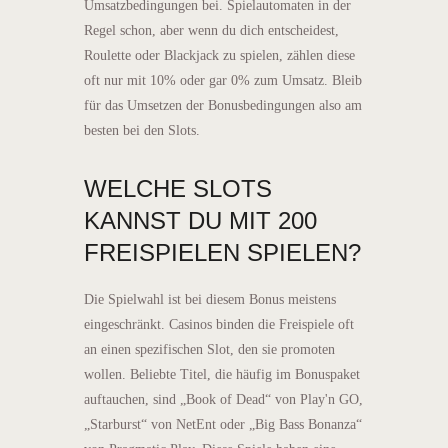
Umsatzbedingungen bei. Spielautomaten in der
Regel schon, aber wenn du dich entscheidest,
Roulette oder Blackjack zu spielen, zählen diese
oft nur mit 10% oder gar 0% zum Umsatz. Bleib
für das Umsetzen der Bonusbedingungen also am
besten bei den Slots.
WELCHE SLOTS
KANNST DU MIT 200
FREISPIELEN SPIELEN?
Die Spielwahl ist bei diesem Bonus meistens
eingeschränkt. Casinos binden die Freispiele oft
an einen spezifischen Slot, den sie promoten
wollen. Beliebte Titel, die häufig im Bonuspaket
auftauchen, sind „Book of Dead“ von Play'n GO,
„Starburst“ von NetEnt oder „Big Bass Bonanza“