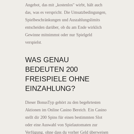
Angebot, das mit „kostenlos“ wirbt, hält auch
das, was es verspricht. Die Umsatzbedingungen,
Spielbeschränkungen und Auszahlungslimits
entscheiden darüber, ob du am Ende wirklich
Gewinne mitnimmst oder nur Spielgeld
verspielst.
WAS GENAU
BEDEUTEN 200
FREISPIELE OHNE
EINZAHLUNG?
Dieser BonusTyp gehört zu den begehrtesten
Aktionen im Online Casino Bereich. Ein Casino
stellt dir 200 Spins für einen bestimmten Slot
oder eine Auswahl von Spielautomaten zur
Verfügung, ohne dass du vorher Geld überweisen