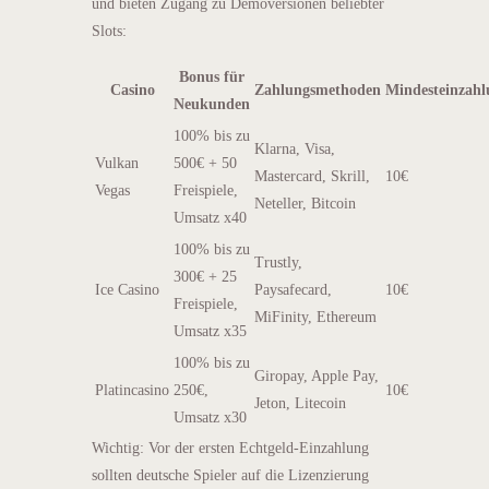
und bieten Zugang zu Demoversionen beliebter
Slots:
Bonus für
Casino
Zahlungsmethoden
Mindesteinzahl
Neukunden
100% bis zu
Klarna, Visa,
Vulkan
500€ + 50
Mastercard, Skrill,
10€
Vegas
Freispiele,
Neteller, Bitcoin
Umsatz x40
100% bis zu
Trustly,
300€ + 25
Ice Casino
Paysafecard,
10€
Freispiele,
MiFinity, Ethereum
Umsatz x35
100% bis zu
Giropay, Apple Pay,
Platincasino
250€,
10€
Jeton, Litecoin
Umsatz x30
Wichtig: Vor der ersten Echtgeld-Einzahlung
sollten deutsche Spieler auf die Lizenzierung