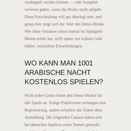
verdoppelt werden können — oder komplett
verloren gehen, wenn das Risiko nicht aufgeht.
Diese Entscheidung will gut überlegt sein, und
genau hier zeigt sich der Wert des Demo-Modus:
Wer diese Situation schon einmal im Spielgeld-
Modus erlebt hat, trifft später mit echtem Geld
kühler, rationalere Entscheidungen.
WO KANN MAN 1001
ARABISCHE NACHT
KOSTENLOS SPIELEN?
Nicht jedes Casino bietet den Demo-Modus für
alle Spiele an. Einige Plattformen verlangen eine
Registrierung, andere erlauben das Testen ohne
Anmeldung. Die folgenden Casinos haben sich
bei deutschen Spielern einen Namen gemacht